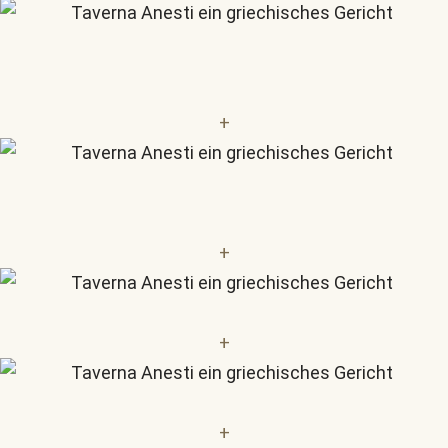
+
+
+
+