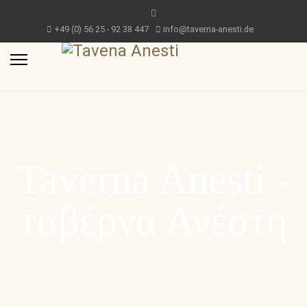
+49 (0) 56 25 - 92 38 447
info@taverna-anesti.de
Taverna Anesti -
ταβέρνα Ανέστη