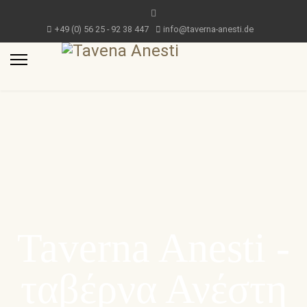
+49 (0) 56 25 - 92 38 447
info@taverna-anesti.de
Taverna Anesti -
ταβέρνα Ανέστη